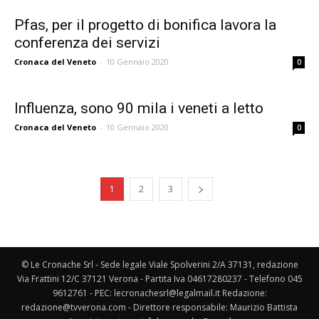
Pfas, per il progetto di bonifica lavora la
conferenza dei servizi
Cronaca del Veneto
-
10 Gennaio 2020
0
Influenza, sono 90 mila i veneti a letto
Cronaca del Veneto
-
10 Gennaio 2020
0
1
2
3
© Le Cronache Srl - Sede legale Viale Spolverini 2/A 37131, redazione
Via Frattini 12/C 37121 Verona - Partita Iva 04617280237 - Telefono 045
9612761 - PEC: lecronachesrl@legalmail.it Redazione:
redazione@tvverona.com - Direttore responsabile: Maurizio Battista