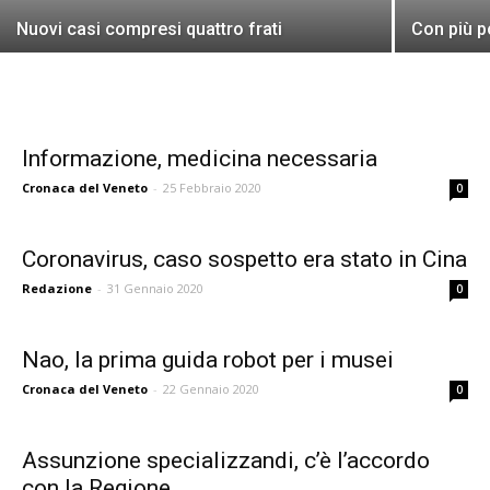
Nuovi casi compresi quattro frati
Con più po
Informazione, medicina necessaria
Cronaca del Veneto
-
25 Febbraio 2020
0
Coronavirus, caso sospetto era stato in Cina
Redazione
-
31 Gennaio 2020
0
Nao, la prima guida robot per i musei
Cronaca del Veneto
-
22 Gennaio 2020
0
Assunzione specializzandi, c’è l’accordo
con la Regione