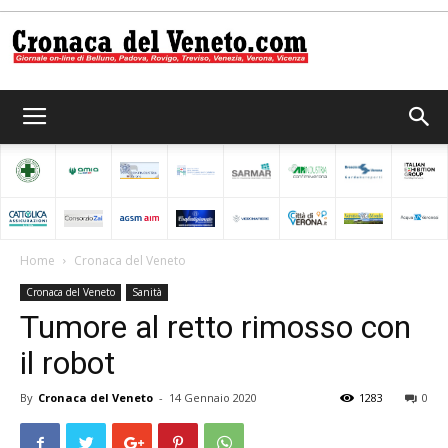
Cronaca
del
Home
Cronaca del Veneto
Cronaca del Veneto
Sanità
Veneto
Tumore al retto rimosso con
il robot
By
Cronaca del Veneto
-
14 Gennaio 2020
1283
0