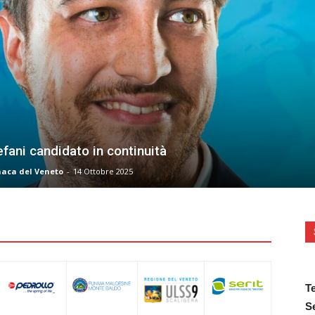
fani candidato in continuità
naca del Veneto
-
14 Ottobre 2025
T
S