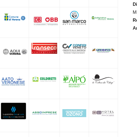
Di
Ma
R
A