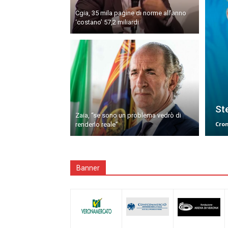
Cgia, 35 mila pagine di norme all’anno
‘costano’ 57,2 miliardi
Ste
Zaia, “se sono un problema vedrò di
Cro
renderlo reale”
Banner