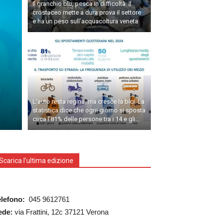
Il granchio blu, pesca in difficoltà. Il
crostaceo mette a dura prova il settore
e ha un peso sull’acquacoltura veneta
L’auto resta regina, ma cresce la bici. La
statistica dice che ogni giorno si sposta
circa l’81% delle persone tra i 14 e gli...
Scarica l'ultima edizione
elefono:
045 9612761
ede:
via Frattini, 12c 37121 Verona