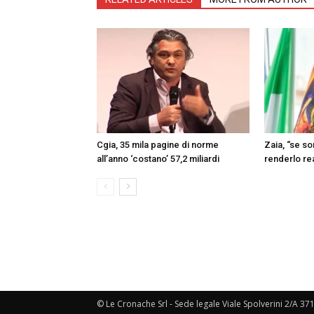
Cgia, 35 mila pagine di norme
Zaia, “se s
all’anno ‘costano’ 57,2 miliardi
renderlo re
© Le Cronache Srl - Sede legale Viale Spolverini 2/A 37