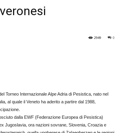
 veronesi
Veneto
2949
0
del Torneo Internazionale Alpe Adria di Pesistica, nato nel
a, al quale il Veneto ha aderito a partire dal 1988,
ecipazione.
nosciuto dalla EWF (Federazione Europea di Pesistica)
l’ex Jugoslavia, ora nazioni sovrane, Slovenia, Croazia e
derosterreich, quella ungherese di Zalaegherzeg e le regioni