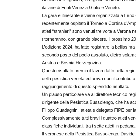
italiane di Friuli Venezia Giulia e Veneto.
La gara è itinerante e viene organizzata a turno 
recentemente ospitato il Torneo a Cortina d’Ampe
atleti “stranieri” sono venuti tre volte a Verona
ritorneranno, con grande piacere, il prossimo 2
L’edizione 2024, ha fatto registrare la bellissima
secondo posto del podio assoluto, dietro solamen
Austria e Bosnia Herzegovina.
Questo risultato premia il lavoro fatto nella reg
della pesistica veneta ed arriva con il contribut
raggiungimento di questo splendido risultato.
Un plauso particolare va al direttore tecnico regi
dirigente della Pesistica Bussolengo, che ha acco
Filippo Guadagnini, atleta e delegato FIPE per l
Complessivamente tutti bravi i quattro atleti venet
classifiche individuali, tra i sette atleti in pedan
Il veronese della Pesistica Bussolengo, Davide Gi