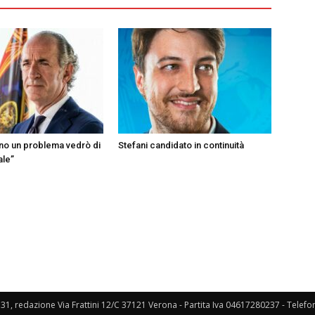
ono un problema vedrò di
Stefani candidato in continuità
ale”
131, redazione Via Frattini 12/C 37121 Verona - Partita Iva 04617280237 - Telef