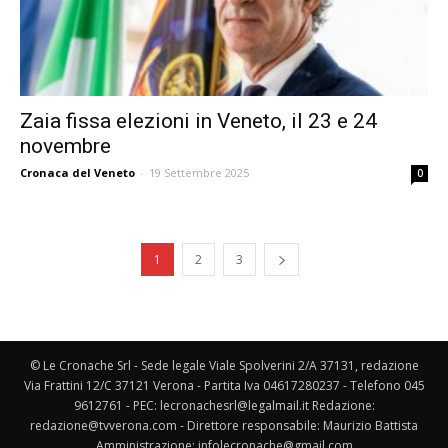
Zaia fissa elezioni in Veneto, il 23 e 24
novembre
Cronaca del Veneto
-
19 Settembre 2025
0
1
2
3
© Le Cronache Srl - Sede legale Viale Spolverini 2/A 37131, redazione
Via Frattini 12/C 37121 Verona - Partita Iva 04617280237 - Telefono 045
9612761 - PEC: lecronachesrl@legalmail.it Redazione:
redazione@tvverona.com - Direttore responsabile: Maurizio Battista
Amministrazione: infolecronache@gmail.com