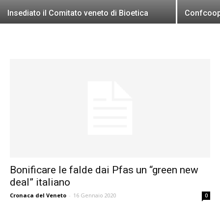
Insediato il Comitato veneto di Bioetica
Confcoop
Bonificare le falde dai Pfas un “green new
deal” italiano
Cronaca del Veneto
-
16 Gennaio 2020
0