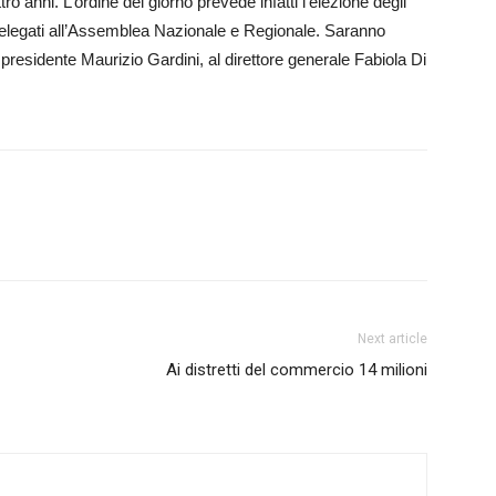
o anni. L’ordine del giorno prevede infatti l’elezione degli
delegati all’Assemblea Nazio­nale e Regionale. Saranno
l presidente Maurizio Gar­dini, al direttore generale Fabiola Di
Next article
Ai distretti del commercio 14 milioni