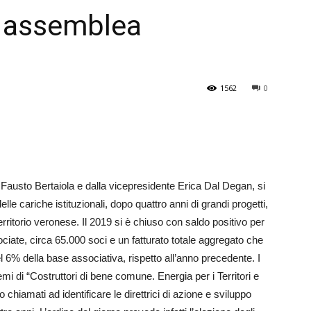
 assemblea
Veneto
1562
0
Fausto Bertaiola e dalla vicepresidente Erica Dal Degan, si
lle cariche istituzionali, dopo quattro anni di grandi progetti,
territorio veronese. Il 2019 si è chiuso con saldo positivo per
iate, circa 65.000 soci e un fatturato totale aggregato che
l 6% della base associativa, rispetto all’anno precedente. I
emi di “Costruttori di bene comune. Energia per i Territori e
chiamati ad identificare le direttrici di azione e sviluppo