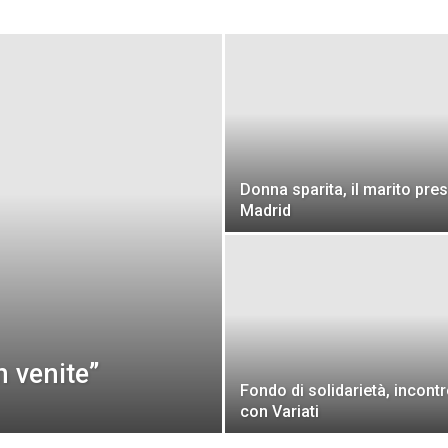
Veneto
Donna sparita, il marito pre
Madrid
n venite”
Fondo di solidarietà, incont
con Variati