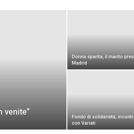
Veneto
Donna sparita, il marito pre
Madrid
n venite”
Fondo di solidarietà, incont
con Variati