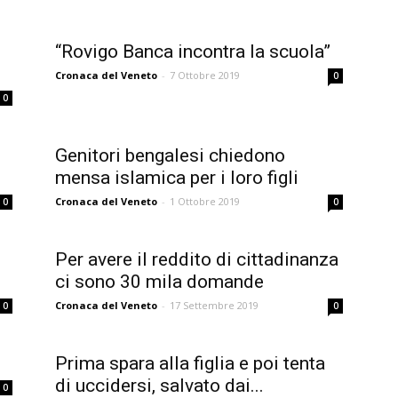
“Rovigo Banca incontra la scuola”
Cronaca del Veneto
-
7 Ottobre 2019
0
0
Genitori bengalesi chiedono
mensa islamica per i loro figli
Cronaca del Veneto
-
1 Ottobre 2019
0
0
Per avere il reddito di cittadinanza
ci sono 30 mila domande
Cronaca del Veneto
-
17 Settembre 2019
0
0
Prima spara alla figlia e poi tenta
di uccidersi, salvato dai...
0