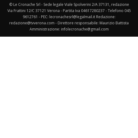
© Le Cronache Srl - Sede legale Viale Spolverini 2/A 37131, redazione
Via Frattini 12/C 37121 Verona - Partita Iva 04617280237 - Telefono 045
9612761 - PEC: lecronachesrl@legalmail.it Redazione:
redazione@tvverona.com - Direttore responsabile: Maurizio Battista
Amministrazione: infolecronache@gmail.com