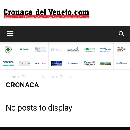
Cronaca
del
Home
Cronaca del Veneto
Cronaca
CRONACA
Veneto
No posts to display