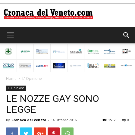
Cronaca
del
Home
L' Opinione
L' Opinione
Veneto
LE NOZZE GAY SONO
LEGGE
By
Cronaca del Veneto
-
14 Ottobre 2016
1517
0