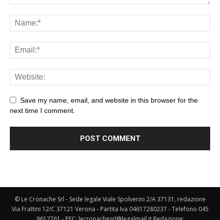
Save my name, email, and website in this browser for the
next time I comment.
© Le Cronache Srl - Sede legale Viale Spolverini 2/A 37131, redazione
Via Frattini 12/C 37121 Verona - Partita Iva 04617280237 - Telefono 045
9612761 - PEC: lecronachesrl@legalmail.it Redazione: