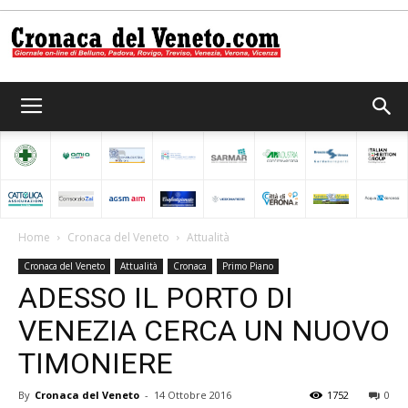
Cronaca
del
Home
Cronaca del Veneto
Attualità
Cronaca del Veneto
Attualità
Cronaca
Primo Piano
Veneto
ADESSO IL PORTO DI
VENEZIA CERCA UN NUOVO
TIMONIERE
By
Cronaca del Veneto
-
14 Ottobre 2016
1752
0