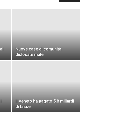
al
Nuove case di comunità
dislocate male
i
Il Veneto ha pagato 5,8 miliardi
di tasse