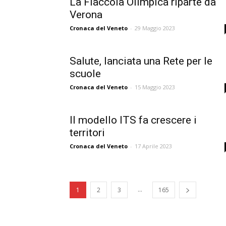
La Fiaccola Olimpica riparte da
Verona
Cronaca del Veneto
-
29 Maggio 2023
Salute, lanciata una Rete per le
scuole
Cronaca del Veneto
-
15 Maggio 2023
Il modello ITS fa crescere i
territori
Cronaca del Veneto
-
17 Aprile 2023
...
1
2
3
165