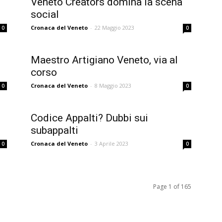
Veneto Creators domina la scena
social
Cronaca del Veneto
-
22 Maggio 2023
0
0
Maestro Artigiano Veneto, via al
corso
Cronaca del Veneto
-
8 Maggio 2023
0
0
Codice Appalti? Dubbi sui
subappalti
Cronaca del Veneto
-
3 Aprile 2023
0
0
Page 1 of 165