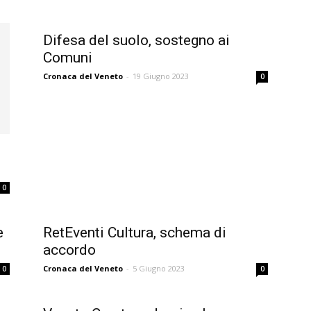
Difesa del suolo, sostegno ai
Comuni
Cronaca del Veneto
-
19 Giugno 2023
0
0
e
RetEventi Cultura, schema di
accordo
Cronaca del Veneto
-
5 Giugno 2023
0
0