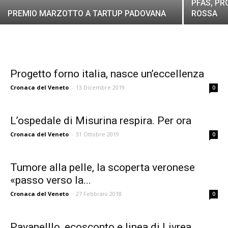
PFAS, PR
PREMIO MARZOTTO A TARTUP PADOVANA
ROSSA
Progetto forno italia, nasce un’eccellenza
Cronaca del Veneto
-
13 Dicembre 2019
0
L’ospedale di Misurina respira. Per ora
Cronaca del Veneto
-
31 Ottobre 2019
0
Tumore alla pelle, la scoperta veronese
«passo verso la...
Cronaca del Veneto
-
27 Febbraio 2018
0
Pavanelllo, ecosconto e linea di Livrea