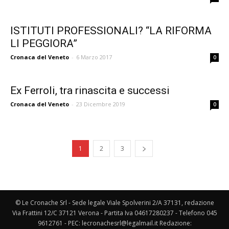
ISTITUTI PROFESSIONALI? “LA RIFORMA
LI PEGGIORA”
Cronaca del Veneto
-
6 Marzo 2017
0
Ex Ferroli, tra rinascita e successi
Cronaca del Veneto
-
23 Dicembre 2019
0
1
2
3
© Le Cronache Srl - Sede legale Viale Spolverini 2/A 37131, redazione
Via Frattini 12/C 37121 Verona - Partita Iva 04617280237 - Telefono 045
9612761 - PEC: lecronachesrl@legalmail.it Redazione: