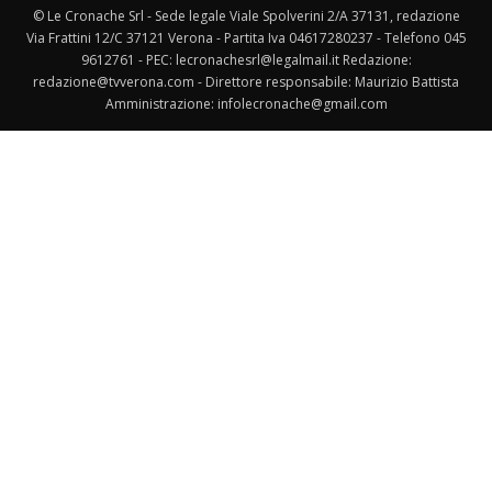
© Le Cronache Srl - Sede legale Viale Spolverini 2/A 37131, redazione
Via Frattini 12/C 37121 Verona - Partita Iva 04617280237 - Telefono 045
9612761 - PEC: lecronachesrl@legalmail.it Redazione:
redazione@tvverona.com - Direttore responsabile: Maurizio Battista
Amministrazione: infolecronache@gmail.com