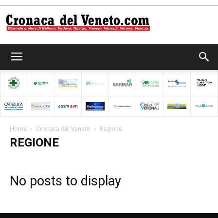
Cronaca
del
Home
Cronaca del Veneto
Regione
REGIONE
Veneto
No posts to display