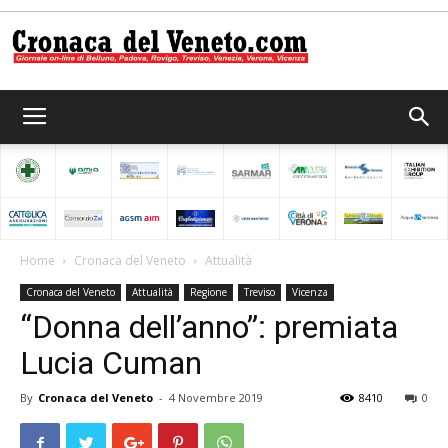
Cronaca
del
Home
Cronaca del Veneto
Attualità
Cronaca del Veneto
Attualità
Regione
Treviso
Vicenza
Veneto
“Donna dell’anno”: premiata
Lucia Cuman
By
Cronaca del Veneto
-
4 Novembre 2019
8410
0