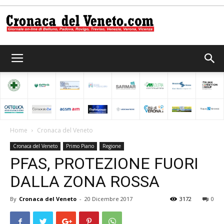
Cronaca
del
Home
Cronaca del Veneto
Cronaca del Veneto
Primo Piano
Regione
Veneto
PFAS, PROTEZIONE FUORI
DALLA ZONA ROSSA
By
Cronaca del Veneto
-
20 Dicembre 2017
3172
0