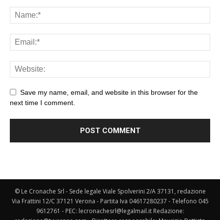
Save my name, email, and website in this browser for the
next time I comment.
© Le Cronache Srl - Sede legale Viale Spolverini 2/A 37131, redazione
Via Frattini 12/C 37121 Verona - Partita Iva 04617280237 - Telefono 045
9612761 - PEC: lecronachesrl@legalmail.it Redazione: