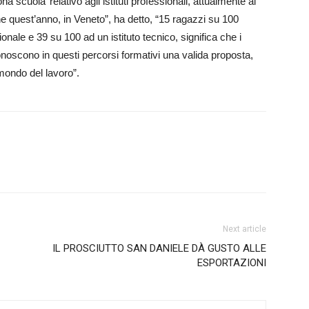
na scuola’ relativo agli istituti professionali, attualmente al
e quest’anno, in Veneto”, ha detto, “15 ragazzi su 100
onale e 39 su 100 ad un istituto tecnico, significa che i
riconoscono in questi percorsi formativi una valida proposta,
mondo del lavoro”.
Next article
IL PROSCIUTTO SAN DANIELE DÀ GUSTO ALLE
ESPORTAZIONI