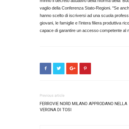
mirino il decreto attuativo della riforma della ‘Buo
vaglio della Conferenza Stato-Regioni. “Se anch
hanno scelto di iscriversi ad una scuola professi
giovani, le famiglie e l’intera filiera produttiva 
capace di garantire un accesso competente al 
Previous article
FERROVIE NORD MILANO APPRODANO NELLA
VERONA DI TOSI