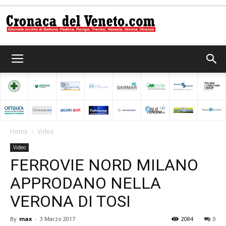
Cronaca
del
Home
Video
Video
Veneto
FERROVIE NORD MILANO
APPRODANO NELLA
VERONA DI TOSI
By
max
-
3 Marzo 2017
2084
0