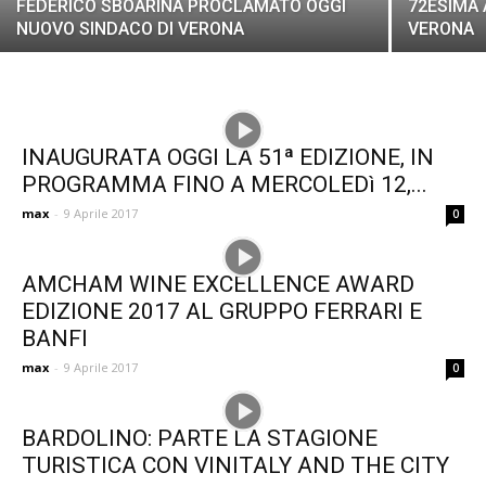
FEDERICO SBOARINA PROCLAMATO OGGI
72ESIMA
NUOVO SINDACO DI VERONA
VERONA
INAUGURATA OGGI LA 51ª EDIZIONE, IN
PROGRAMMA FINO A MERCOLEDì 12,...
max
-
9 Aprile 2017
0
AMCHAM WINE EXCELLENCE AWARD
EDIZIONE 2017 AL GRUPPO FERRARI E
BANFI
max
-
9 Aprile 2017
0
BARDOLINO: PARTE LA STAGIONE
TURISTICA CON VINITALY AND THE CITY