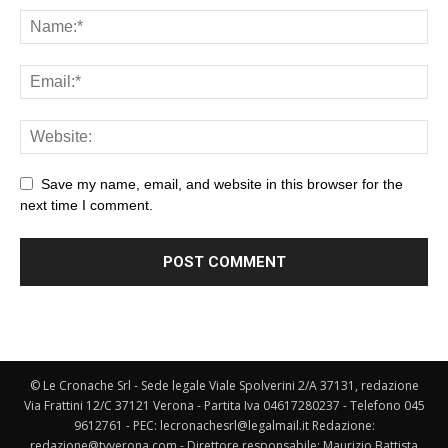
Save my name, email, and website in this browser for the
next time I comment.
© Le Cronache Srl - Sede legale Viale Spolverini 2/A 37131, redazione
Via Frattini 12/C 37121 Verona - Partita Iva 04617280237 - Telefono 045
9612761 - PEC: lecronachesrl@legalmail.it Redazione:
redazione@tvverona.com - Direttore responsabile: Maurizio Battista