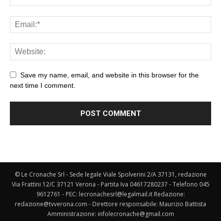
Save my name, email, and website in this browser for the
next time I comment.
© Le Cronache Srl - Sede legale Viale Spolverini 2/A 37131, redazione
Via Frattini 12/C 37121 Verona - Partita Iva 04617280237 - Telefono 045
9612761 - PEC: lecronachesrl@legalmail.it Redazione:
redazione@tvverona.com - Direttore responsabile: Maurizio Battista
Amministrazione: infolecronache@gmail.com