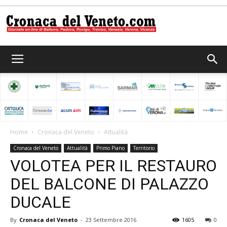
Cronaca
del
Home
Cronaca del Veneto
Attualità
Cronaca del Veneto
Attualità
Primo Piano
Territorio
Veneto
VOLOTEA PER IL RESTAURO
DEL BALCONE DI PALAZZO
DUCALE
By
Cronaca del Veneto
-
23 Settembre 2016
1605
0