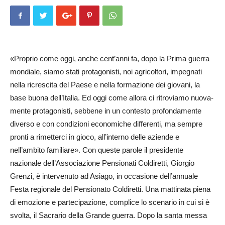
«Proprio come oggi, anche cent’anni fa, dopo la Prima guerra
mondiale, siamo sta­ti protagonisti, noi agricoltori, impegnati
nella ricrescita del Paese e nella formazione dei giovani, la
base buona del­l’Italia. Ed oggi come al­lora ci ritroviamo nuova­
men­te protagonisti, sebbene in un contesto profondamente
diverso e con condizioni economiche differenti, ma sem­pre
pronti a rimetterci in gio­co, all’interno delle aziende e
nell’ambito familiare». Con queste pa­role il presidente
nazionale dell’As­sociazione Pensionati Col­di­retti, Giorgio
Grenzi, è intervenuto ad Asiago, in occasione dell’annuale
Festa regionale del Pen­sionato Coldiretti. Una mattinata piena
di emozione e partecipazione, complice lo scenario in cui si è
svolta, il Sacrario della Grande guerra. Dopo la santa messa