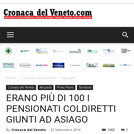
Cronaca
del
Home
Cronaca del Veneto
Attualità
Cronaca del Veneto
Attualità
Primo Piano
Territorio
Veneto
ERANO PIÙ DI 100 I
PENSIONATI COLDIRETTI
GIUNTI AD ASIAGO
By
Cronaca del Veneto
-
23 Settembre 2016
1565
0