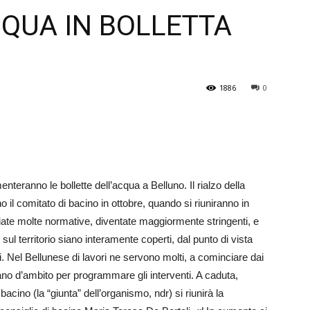
CQUA IN BOLLETTA
Veneto
1886
0
enteranno le bollette dell’acqua a Belluno. Il rialzo della
il comitato di bacino in ottobre, quando si riuniranno in
ate molte normative, diventate maggiormente stringenti, e
sul territorio siano interamente coperti, dal punto di vista
i. Nel Bellunese di lavori ne servono molti, a cominciare dai
iano d’ambito per programmare gli interventi. A caduta,
 bacino (la “giunta” dell’organismo, ndr) si riunirà la