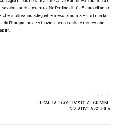
 consiglio di bacino Maria Teresa De Bortoli. «Un aumento ci
i massima sarà contenuto. Nell’ordine di 10-15 euro all’anno
, perché molti vanno adeguati e messi a norma – continua la
te dall’Europa, molte situazioni sono rientrate ma restano
bili».
Next article
LEGALITÀ E CONTRASTO AL CRIMINE:
INIZIATIVE A SCUOLA