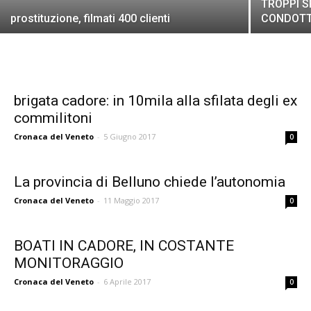
TROPPI S
prostituzione, filmati 400 clienti
CONDOT
brigata cadore: in 10mila alla sfilata degli ex
commilitoni
Cronaca del Veneto
-
5 Giugno 2017
0
La provincia di Belluno chiede l’autonomia
Cronaca del Veneto
-
11 Maggio 2017
0
BOATI IN CADORE, IN COSTANTE
MONITORAGGIO
Cronaca del Veneto
-
6 Aprile 2017
0