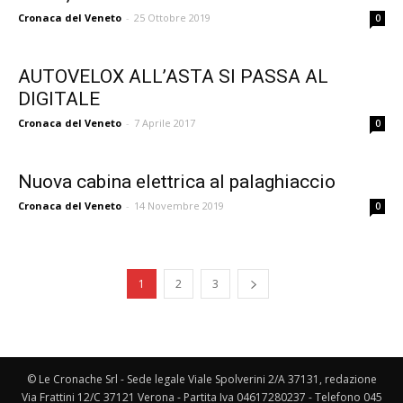
Cronaca del Veneto
-
25 Ottobre 2019
0
AUTOVELOX ALL’ASTA SI PASSA AL
DIGITALE
Cronaca del Veneto
-
7 Aprile 2017
0
Nuova cabina elettrica al palaghiaccio
Cronaca del Veneto
-
14 Novembre 2019
0
1
2
3
© Le Cronache Srl - Sede legale Viale Spolverini 2/A 37131, redazione
Via Frattini 12/C 37121 Verona - Partita Iva 04617280237 - Telefono 045