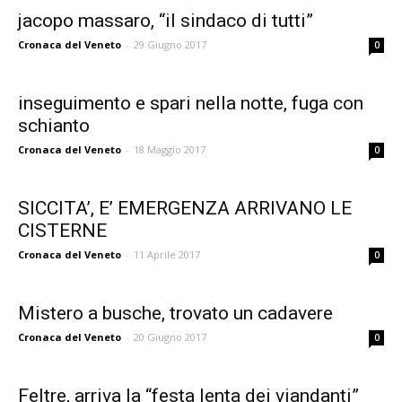
jacopo massaro, “il sindaco di tutti”
Cronaca del Veneto
-
29 Giugno 2017
0
inseguimento e spari nella notte, fuga con
schianto
Cronaca del Veneto
-
18 Maggio 2017
0
SICCITA’, E’ EMERGENZA ARRIVANO LE
CISTERNE
Cronaca del Veneto
-
11 Aprile 2017
0
Mistero a busche, trovato un cadavere
Cronaca del Veneto
-
20 Giugno 2017
0
Feltre, arriva la “festa lenta dei viandanti”