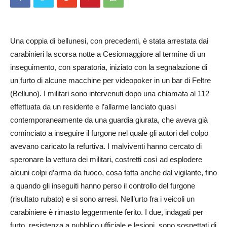
Una coppia di bellunesi, con precedenti, è stata arrestata dai
carabinieri la scorsa notte a Ces­iomaggiore al termine di un
inseguimento, con sparatoria, iniziato con la segnalazione di
un furto di alcune macchine per videopoker in un bar di Feltre
(Belluno). I militari sono intervenuti dopo una chiamata al 112
effettuata da un residente e l’allarme lanciato quasi
contemporaneamente da una guardia giurata, che aveva già
cominciato a inseguire il furgone nel quale gli autori del colpo
avevano caricato la refurtiva. I malviventi hanno cercato di
speronare la vettura dei militari, costretti così ad esplodere
alcuni colpi d’arma da fuoco, cosa fatta anche dal vigilante, fino
a quando gli inseguiti hanno perso il controllo del furgone
(risultato rubato) e si sono arresi. Nell’urto fra i veicoli un
carabiniere è rimasto leggermente ferito. I due, indagati per
furto, resistenza a pubblico ufficiale e lesioni, sono sospettati di