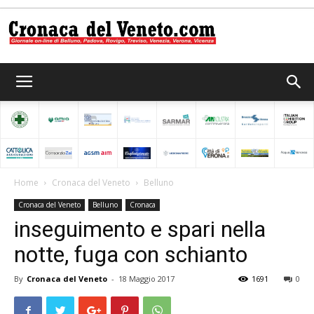
Cronaca
del
Home
Cronaca del Veneto
Belluno
Cronaca del Veneto
Belluno
Cronaca
Veneto
inseguimento e spari nella
notte, fuga con schianto
By
Cronaca del Veneto
-
18 Maggio 2017
1691
0