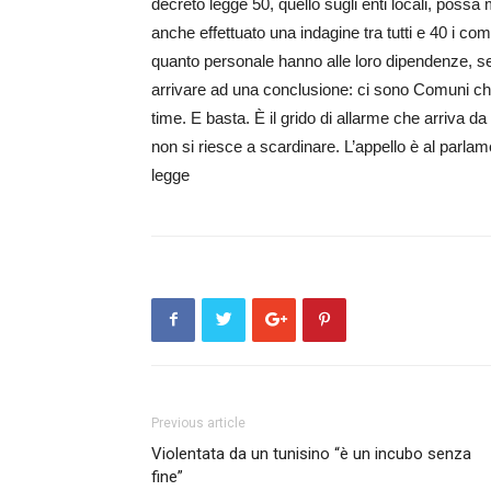
decreto legge 50, quello sugli enti locali, poss
anche effettuato una indagine tra tutti e 40 i c
quanto personale hanno alle loro dipendenze, se 
arrivare ad una conclusione: ci sono Comuni ch
time. E basta. È il grido di allarme che arriva d
non si riesce a scardinare. L’appello è al parl
legge
Previous article
Violentata da un tunisino “è un incubo senza
fine”