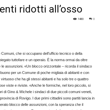
ti ridotti all’osso
Veneto
1480
0
ro Comuni, che si occupano dell’ufficio tecnico o della
egato tuttofare e un operaio. È la norma ormai da oltre
le assunzioni. «Un blocco orizzontale – ricorda il sindaco
 buono per un Comune di poche migliaia di abitanti e con
irtuoso che ha gli stessi abitanti e ha solo tre o quattro
ose viste e riviste. «Anche le formiche, nel loro piccolo, si
ibri di Gino & Michele i sindaci di due piccoli comuni veneti,
ovincia di Rovigo. I due primi cittadini sono partiti lancia in
igerato blocco delle assunzioni, con la speranza che il