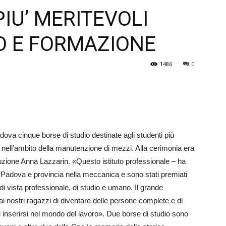
PIU’ MERITEVOLI
Veneto
O E FORMAZIONE
1486
0
adova cinque borse di studio destinate agli studenti più
nell’ambito del­la manutenzione di mezzi. Alla c­e­­­rimonia era
ll’­Ist­ruzione Anna Lazzarin. «Qu­esto istituto professionale – ha
di Padova e provincia nella meccanica e sono stati premiati
di vista professionale, di studio e umano. Il gr­ande
ai nostri ragazzi di diventare delle persone complete e di
 inserirsi nel mondo del lavoro». Due borse di studio sono