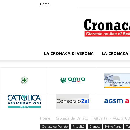
Home
LA CRONACA DI VERONA
LA CRONACA 
Home
Cronaca del Veneto
Attualità
AGLI STUD
Cronaca del Veneto
Attualità
Cronaca
Primo Piano
Ter