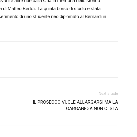
dovani e altre due dalla Cna in memoria dello storico
 di Matteo Bertoli. La quinta borsa di studio è stata
inserimento di uno studente neo diplomato al Bernardi in
Next article
IL PROSECCO VUOLE ALLARGARSI MA LA
GARGANEGA NON CI STA