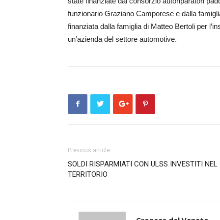
state finanziate dal consorzio aut­oriparatori pa
funzionario Graziano Ca­mporese e dalla famiglia
finanziata dalla famiglia di Matteo Bertoli per l’
un’azienda del settore automotive.
Previous article
SOLDI RISPARMIATI CON ULSS INVESTITI NEL
TERRITORIO
Cronaca del Veneto