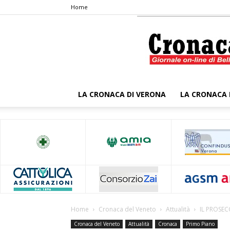
Home
LA CRONACA DI VERONA
LA CRONACA 
Home
Cronaca del Veneto
Attualità
IL PROSE
Cronaca del Veneto
Attualità
Cronaca
Primo Piano