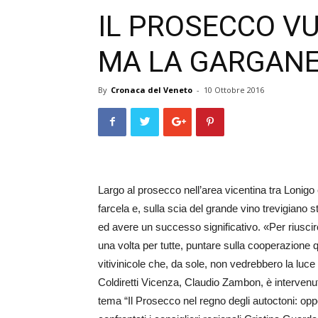
IL PROSECCO V
MA LA GARGANE
By
Cronaca del Veneto
-
10 Ottobre 2016
Largo al prosecco nell’area v­ic­­entina tra Lonig
farcela e, sulla scia del grande vino trevigiano s
ed avere u­n successo significativo. «P­e­r riusci
una volta per tutte, puntare sulla cooperazione 
vitivinicole che, da sole, non vedrebbero la luce
Col­diretti Vicenza, C­­­l­­a­udio Zam­bon, è interv
tema “Il Prosecco nel regno degli autoctoni: oppo