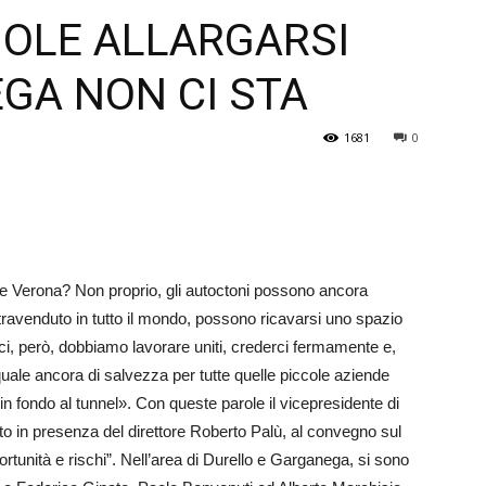
UOLE ALLARGARSI
Veneto
GA NON CI STA
1681
0
o e Ver­ona? Non proprio, gli au­toctoni possono ancora
travenduto in tutto il mondo, possono ri­c­avarsi uno spazio
rci, p­e­rò, dobbiamo lavorare uniti, crederci fermamente e,
quale ancora di salvezza per tutte quelle piccole aziende
 in fondo al tunnel». Con queste parole il vicepresidente di
enuto i­­n pre­senza del direttore Roberto Palù, al convegno sul
rtunità e rischi”. Nell’area di Durello e Garga­nega, si sono