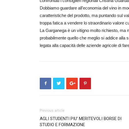
confrontati i consiglieri re­gionali Cristina Guar
Dob­biamo gu­ar­dare all’economia del vi­no in mo
caratteristiche del prodotto, ma puntando sul va
troppa fatica a vendere lo straordinario valore cul
La G­ar­ganega è un vitigno molto richiesto, ma n
probabilmente quello che meglio si addice alla 
legata alla capacità delle aziende agricole di far
Previous article
AGLI STUDENTI PIU’ MERITEVOLI BORSE DI
STUDIO E FORMAZIONE