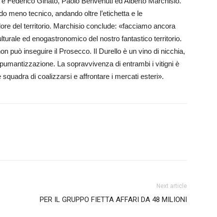
da e Fe­derico Ginato, Paolo Ben­venuti ed Alberto Marchisio.
do meno tecnico, an­dando oltre l’etichetta e le
lore del territorio. Marchisio conclude: «facciamo ancora
turale ed e­n­o­gastronomico del nos­tro fantastico territorio.
on può inseguire il Prosecco. Il Durello è un vino di nicchia,
spumantizzazione. La sopravvivenza di entrambi i vitigni è
e squadra di coalizzarsi e affrontare i mercati esteri».
Next article
PER IL GRUPPO FIETTA AFFARI DA 48 MILIONI