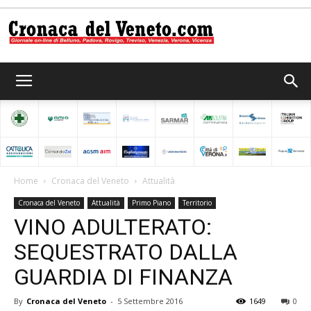
Cronaca
del
Home
Cronaca del Veneto
Attualità
Cronaca del Veneto
Attualità
Primo Piano
Territorio
Veneto
VINO ADULTERATO:
SEQUESTRATO DALLA
GUARDIA DI FINANZA
By
Cronaca del Veneto
-
5 Settembre 2016
1649
0