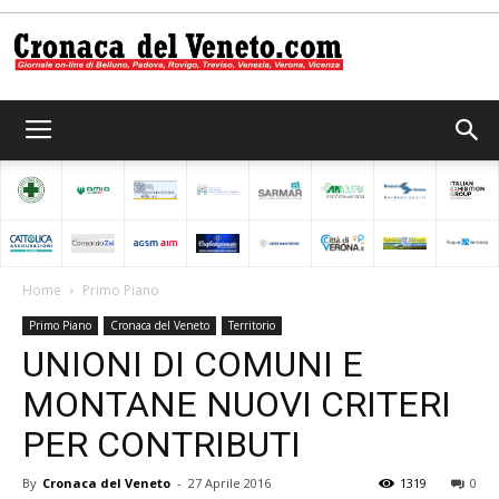
Cronaca
del
Home
Primo Piano
Primo Piano
Cronaca del Veneto
Territorio
Veneto
UNIONI DI COMUNI E
MONTANE NUOVI CRITERI
PER CONTRIBUTI
By
Cronaca del Veneto
-
27 Aprile 2016
1319
0