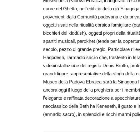
Museo della Padova Ebraica, inaugurato la scors
cuore del Ghetto, nell’edificio della già Sinagog
provenienti dalla Comunità padovana e da privati
oggetti usati nella ritualità ebraica famigliare (
bicchieri del kiddùsh), oggetti propri della ritua
spartiti musicali, parokhet (tende per la coper
secolo, pezzo di grande pregio. Particolare rilie
Haqòdesh, l’armadio sacro che, trasferito in Israe
videoinstallazione del regista Denis Brotto, profe
grandi figure rappresentative della storia della
Museo della Padova Ebraica sarà la Sinagoga Ita
ancora oggi il luogo della preghiera per i membr
l’elegante e raffinata decorazione a specchiature 
neoclassico della Beth ha Keneseth, il gusto e l
(armadio sacro), in splendidi e ricchi marmi pol