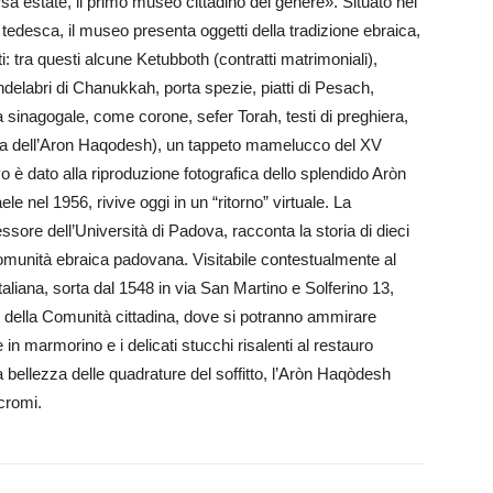
a estate, il primo museo cittadino del genere». Situato nel
a tedesca, il museo presenta oggetti della tradizione ebraica,
: tra questi alcune Ketubboth (contratti matrimoniali),
candelabri di Chanukkah, porta spezie, piatti di Pesach,
lità sinagogale, come corone, sefer Torah, testi di preghiera,
tura dell’Aron Haqodesh), un tappeto mamelucco del XV
vo è dato alla riproduzione fotografica dello splendido Aròn
le nel 1956, rivive oggi in un “ritorno” virtuale. La
ssore dell’Università di Padova, racconta la storia di dieci
 comunità ebraica padovana. Visitabile contestualmente al
liana, sorta dal 1548 in via San Martino e Solferino 13,
i della Comunità cittadina, dove si potranno ammirare
in marmorino e i delicati stucchi risalenti al restauro
a bellezza delle quadrature del soffitto, l’Aròn Haqòdesh
icromi.