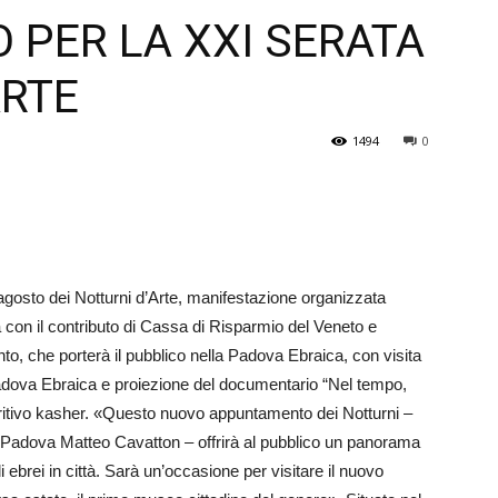
 PER LA XXI SERATA
Veneto
ARTE
1494
0
agosto dei Notturni d’Arte, manifestazione organizzata
con il contributo di Cassa di Risparmio del Veneto e
o, che porterà il pubblico nella Padova Ebraica, con visita
Padova Ebraica e proiezione del documentario “Nel tempo,
eritivo kasher. «Questo nuovo appuntamento dei Notturni –
 Padova Matteo Cavatton – offrirà al pubblico un panorama
i ebrei in città. Sarà un’occasione per visitare il nuovo