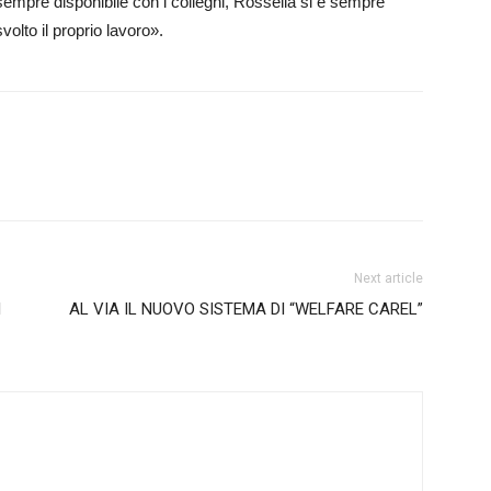
; sempre disponibile con i colleghi, Rossella si è sempre
volto il proprio lavoro».
Next article
I
AL VIA IL NUOVO SISTEMA DI “WELFARE CAREL”