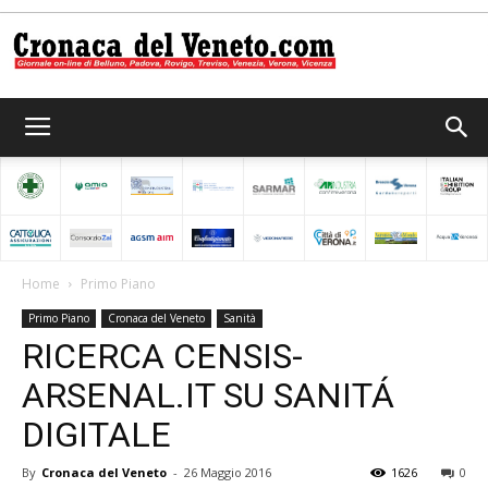
Cronaca
del
Home
Primo Piano
Primo Piano
Cronaca del Veneto
Sanità
Veneto
RICERCA CENSIS-
ARSENAL.IT SU SANITÁ
DIGITALE
By
Cronaca del Veneto
-
26 Maggio 2016
1626
0