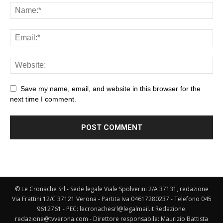
Save my name, email, and website in this browser for the
next time I comment.
© Le Cronache Srl - Sede legale Viale Spolverini 2/A 37131, redazione
Via Frattini 12/C 37121 Verona - Partita Iva 04617280237 - Telefono 045
9612761 - PEC: lecronachesrl@legalmail.it Redazione:
redazione@tvverona.com - Direttore responsabile: Maurizio Battista