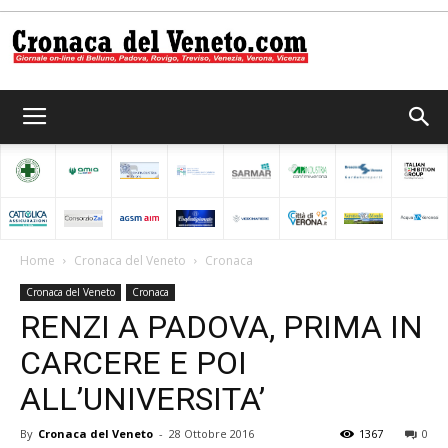
Cronaca
del
Home
Cronaca del Veneto
Cronaca
Cronaca del Veneto
Cronaca
Veneto
RENZI A PADOVA, PRIMA IN
CARCERE E POI
ALL’UNIVERSITA’
By
Cronaca del Veneto
-
28 Ottobre 2016
1367
0