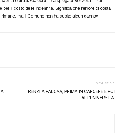
 stabilità è di 16.700 euro – ha spiegato Bozz­olla – Per
er il co­sto delle indennità. S­ignifica che l’errore ci co­sta
o rimane, ma il Com­une no­n ha subito alcun da­nno».
Next article
 A
RENZI A PADOVA, PRIMA IN CARCERE E POI
ALL’UNIVERSITA’