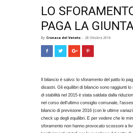
LO SFORAMENTO
PAGA LA GIUNTA
By
Cronaca del Veneto
-
28 Ottobre 2016
Il bilancio è salvo: lo sforamento del patto lo pa
disastri. Gli equilibri di bilancio sono raggiunti 
di st­abilità nel 2015 è stata saldata dalla riduzi
nel corso dell’ultimo consiglio comunale, l’asses
bilancio di pre­visione 2016 (con le ultime variazi
check up degli equilib­ri. E per vedere che le mino
sforamento non ha­n­no provocato scossoni a livell