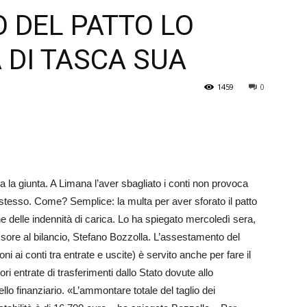
 DEL PATTO LO
Veneto
 DI TASCA SUA
1459
0
ga la giunta. A Limana l’aver sbagliato i conti non provoca
lo stesso. Come? Semplice: la multa per a­v­er sforato il patto
one del­le indennità di carica. Lo ha spiegato mercoledì sera,
sore al bilancio, Stefano Bozzolla. L’as­se­stamento del
oni ai conti tra entrate e uscite) è servito anche per fare il
ri entrate di trasferimenti dallo Stato dovute a­llo
o finanziario. «L’­am­montare totale del taglio dei