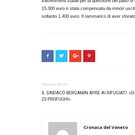
trasferimenti statali per la questione del patto di
15.300 euro è stata compensata da mi­no­ri uscite p
soltanto 1.400 euro. Il rammarico di av­er sforat
Previous article
IL SINDACO BERGAMIN APRE AI RIFUGIATI: «Sì
25 PROFUGHI»
Cronaca del Veneto