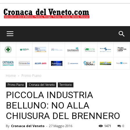
Cronaca
del
Home
Primo Piano
Primo Piano
Cronaca del Veneto
Territorio
Veneto
PICCOLA INDUSTRIA
BELLUNO: NO ALLA
CHIUSURA DEL BRENNERO
By
Cronaca del Veneto
-
27 Maggio 2016
1471
0