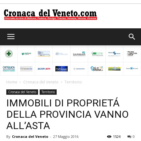
Cronaca
del
Home
Cronaca del Veneto
Territorio
Cronaca del Veneto
Territorio
Veneto
IMMOBILI DI PROPRIETÁ
DELLA PROVINCIA VANNO
ALL’ASTA
By
Cronaca del Veneto
-
27 Maggio 2016
1524
0