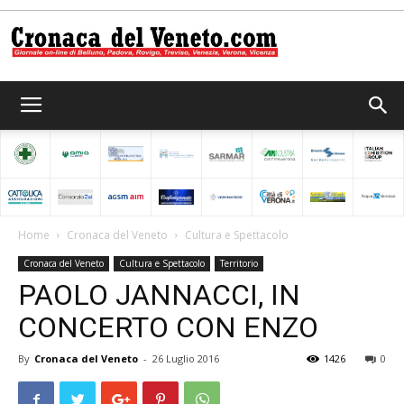
Cronaca
del
Home
Cronaca del Veneto
Cultura e Spettacolo
Cronaca del Veneto
Cultura e Spettacolo
Territorio
Veneto
PAOLO JANNACCI, IN
CONCERTO CON ENZO
By
Cronaca del Veneto
-
26 Luglio 2016
1426
0