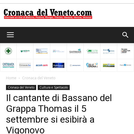
Cronaca
del
Home
Cronaca del Veneto
Cronaca del Veneto
Cultura e Spettacolo
Veneto
Il cantante di Bassano del
Grappa Thomas il 5
settembre si esibirà a
Vigonovo