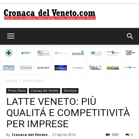
Cronaca
del
Home
Primo Piano
Primo Piano
Cronaca del Veneto
Territorio
Veneto
LATTE VENETO: PIÙ
QUALITÁ E COMPETITIVITÀ
PER IMPRESE
By
Cronaca del Veneto
-
27 Aprile 2016
1361
0