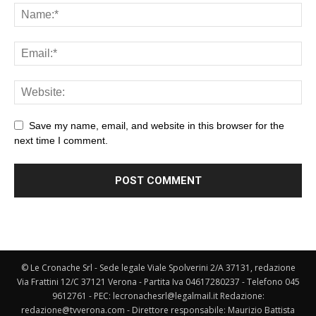
Save my name, email, and website in this browser for the
next time I comment.
© Le Cronache Srl - Sede legale Viale Spolverini 2/A 37131, redazione
Via Frattini 12/C 37121 Verona - Partita Iva 04617280237 - Telefono 045
9612761 - PEC: lecronachesrl@legalmail.it Redazione:
redazione@tvverona.com - Direttore responsabile: Maurizio Battista