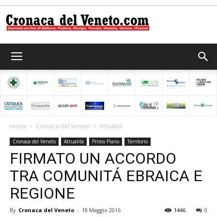
Cronaca
del
Home
Cronaca del Veneto
Attualità
Cronaca del Veneto
Attualità
Primo Piano
Territorio
Veneto
FIRMATO UN ACCORDO
TRA COMUNITÁ EBRAICA E
REGIONE
By
Cronaca del Veneto
-
18 Maggio 2016
1446
0