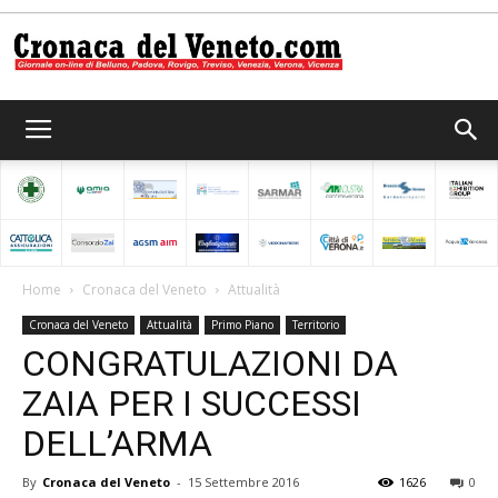
Cronaca
del
Home
Cronaca del Veneto
Attualità
Cronaca del Veneto
Attualità
Primo Piano
Territorio
Veneto
CONGRATULAZIONI DA
ZAIA PER I SUCCESSI
DELL’ARMA
By
Cronaca del Veneto
-
15 Settembre 2016
1626
0