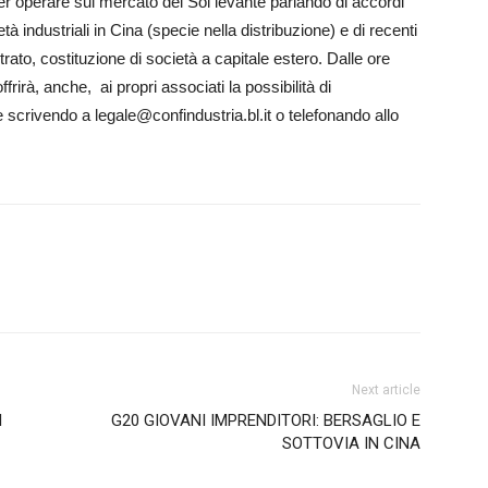
li per operare sul mercato del Sol levante parlando di accordi
età industriali in Cina (specie nella distribuzione) e di recenti
rato, costituzione di società a capitale estero. Dalle ore
frirà, anche, ai propri associati la possibilità di
 scrivendo a legale@confindustria.bl.it o telefonando allo
Next article
I
G20 GIOVANI IMPRENDITORI: BERSAGLIO E
SOTTOVIA IN CINA