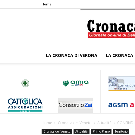
Home
LA CRONACA DI VERONA
LA CRONACA 
Home
Cronaca del Veneto
Attualità
CONFINDUS
Cronaca del Veneto
Attualità
Primo Piano
Territorio