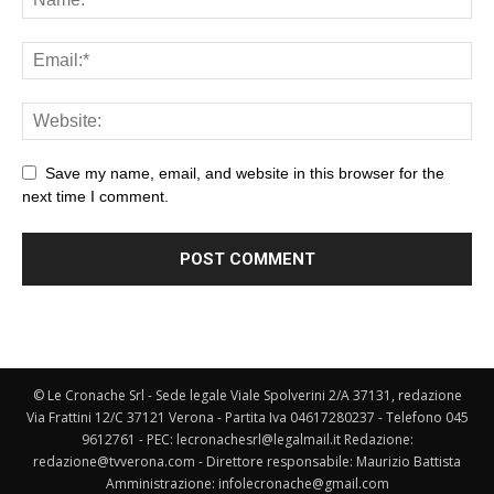
Save my name, email, and website in this browser for the
next time I comment.
© Le Cronache Srl - Sede legale Viale Spolverini 2/A 37131, redazione
Via Frattini 12/C 37121 Verona - Partita Iva 04617280237 - Telefono 045
9612761 - PEC: lecronachesrl@legalmail.it Redazione:
redazione@tvverona.com - Direttore responsabile: Maurizio Battista
Amministrazione: infolecronache@gmail.com