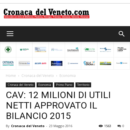
Cronaca
del
Home
Cronaca del Veneto
Economia
Cronaca del Veneto
Economia
Primo Piano
Territorio
Veneto
CAV: 12 MILIONI DI UTILI
NETTI APPROVATO IL
BILANCIO 2015
By
Cronaca del Veneto
-
23 Maggio 2016
1563
0