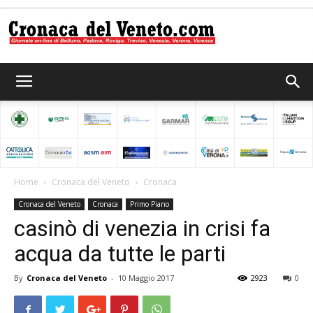
Cronaca
del
Home
Cronaca del Veneto
Cronaca
Cronaca del Veneto
Cronaca
Primo Piano
Veneto
casinò di venezia in crisi fa
acqua da tutte le parti
By
Cronaca del Veneto
-
10 Maggio 2017
2923
0