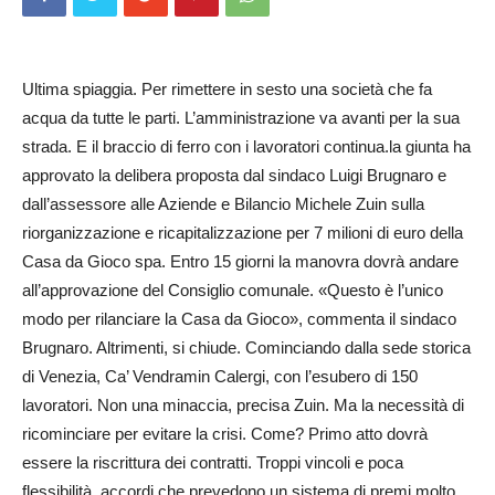
Ultima spiaggia. Per rimettere in sesto una società che fa
acqua da tutte le parti. L’am­ministrazione va avanti per la sua
strada. E il braccio di ferro con i lavoratori continua.la giunta ha
approvato la delibera proposta dal sindaco Luigi Brugnaro e
dall’assessore alle Aziende e Bilancio Michele Zuin sulla
riorganizzazione e ricapitalizzazione per 7 milioni di euro della
Casa da Gioco spa. Entro 15 giorni la manovra dovrà andare
all’approvazione del Cons­iglio comunale. «Que­sto è l’unico
modo per rilanciare la Casa da Gioco», commenta il sindaco
Brugnaro. Altrimenti, si chiude. Cominciando dalla sede storica
di Venezia, Ca’ Vendramin Calergi, con l’esubero di 150
lavoratori. Non una minaccia, precisa Zuin. Ma la necessità di
ricominciare per evitare la crisi. Come? Primo atto dovrà
essere la riscrittura dei contratti. Troppi vincoli e poca
flessibilità, accordi che prevedono un sistema di premi molto