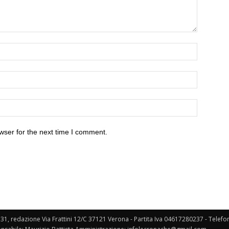
wser for the next time I comment.
131, redazione Via Frattini 12/C 37121 Verona - Partita Iva 04617280237 - Telef