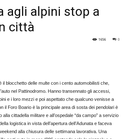
 agli alpini stop a
Veneto
n città
1656
0
é il blocchetto delle multe con i cento automobilisti che,
o l’auto nel Pattinodromo. Hanno transennato gli accessi,
 alpini e i loro mezzi e poi aspettato che qualcuno venisse a
n il Foro Boario è la principale area di sosta dei pendolari è
o alla cittadella militare e all’ospedale “da campo” a servizio
ella logistica in vista dell’apertura dell’Adunata e faceva
el weekend alla chiusura delle settimana lavorativa. Una