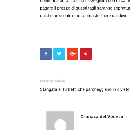
settimana dura. La città si sveglierà con circa m
pagare il prezzo di questi tagli saranno soprattu
uniche aree entro-mura rimaste libere dai divieti
Previous article
Stangata ai furbetti che parcheggiano in divieto
Cronaca del Veneto