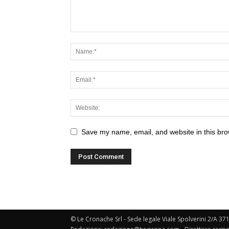
Save my name, email, and website in this bro
© Le Cronache Srl - Sede legale Viale Spolverini 2/A 37