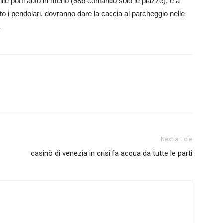
ille porti auto in meno (986 contando solo le piazze); e a
tto i pendolari. dovranno dare la caccia al parcheggio nelle
.
Next article
casinò di venezia in crisi fa acqua da tutte le parti