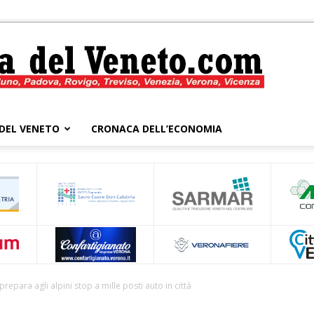
DEL VENETO
CRONACA DELL’ECONOMIA
Cronaca
del
prepara agli alpini stop a mille posti auto in città