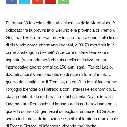
Fa presto Wikipedia a dire: «Il ghiacciaio della Marmolada è
collocato tra la provincia di Belluno e la provincia di Trento».
Già, ma dove corre esattamente la demarcazione, sulla linea
di displuvio come affermano i trentini, o 30-70 metri più in là
come sostengono i veneti? A cercare di dare l’ennesima
risposta (sperando però che sia quella definitiva) ad un
interrogativo aperto ormai da 150 anni sarà il Tar del Lazio,
davanti a cui il Veneto ha deciso di riaprire formalmente la
guerra dei confini con il Trentino, un conflitto in cui fatalmente
l’orgoglio identitario si intreccia con l’interesse economico. È
stata pubblicata la delibera con cui la giunta Zaia autorizza
l’Avvocatura Regionale ad impugnare la deliberazione con la
quale lo scorso 23 gennaio il consiglio comunale di Canazei
aveva indicato la delimitazione rispetto al territorio municipale
di Rocca Pietore. «Un’annosa vicenda mai risolta