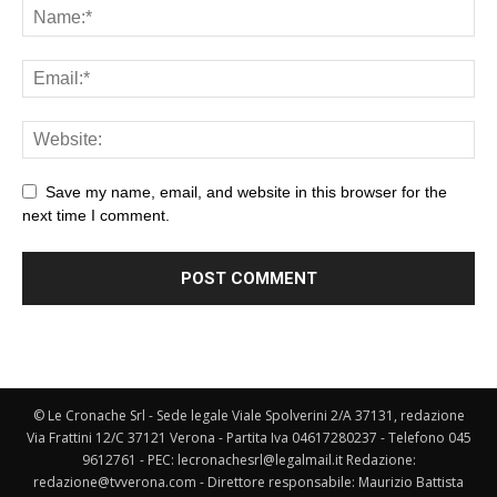
Save my name, email, and website in this browser for the
next time I comment.
© Le Cronache Srl - Sede legale Viale Spolverini 2/A 37131, redazione
Via Frattini 12/C 37121 Verona - Partita Iva 04617280237 - Telefono 045
9612761 - PEC: lecronachesrl@legalmail.it Redazione:
redazione@tvverona.com - Direttore responsabile: Maurizio Battista