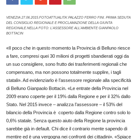
VENEZIA 27.06.2015.FOTOATTUALITA'.PALAZZO FERRO FINI. PRIMA SEDUTA
DEL CONSIGLIO REGIONALE E PROCLAMAZIONE DELLA GIUNTA
REGIONALE.NELLA FOTO: L'ASSESSORE ALL'AMBIENTE GIANPAOLO
BOTTACIN
«Il poco che in questo momento la Provincia di Belluno riesce
a fare, compresi quei 30 milioni di progetti sbandierati oggi da
un suo consigliere, sono frutto dei trasferimenti regionali che
compensano, ma non possono totalmente supplire, i tagli
statali». Ad evidenziarlo è l’assessore regionale alla specificità
di Belluno Gianpaolo Bottacin. «Le entrate della Provincia nel
2009 era­no coperte per il 19% dalla Re­gione e per il 32% dallo
Stato. Nel 2015 invece – analizza l’assessore – il 53% del
bilancio della Provincia è coperto dalla Regione contro so­lo lo
0,6% statale. Senza questo aiuto della Regione la provincia
sarebbe già in default. Chi dice il contrario mente sapendo di
mentire ed è una vergogna nei confronti dei cittadini». «Spiace