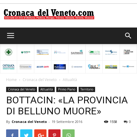
Cronaca
del
Home
Cronaca del Veneto
Attualità
Cronaca del Veneto
Attualità
Primo Piano
Territorio
Veneto
BOTTACIN: «LA PROVINCIA
DI BELLUNO MUORE»
By
Cronaca del Veneto
-
19 Settembre 2016
1558
0