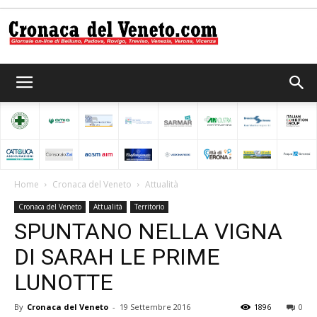
Cronaca
del
Home
Cronaca del Veneto
Attualità
Cronaca del Veneto
Attualità
Territorio
Veneto
SPUNTANO NELLA VIGNA
DI SARAH LE PRIME
LUNOTTE
By
Cronaca del Veneto
-
19 Settembre 2016
1896
0